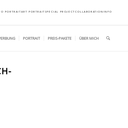
EO PORTRAIT
ART PORTRAIT
SPECIAL PROJECT
COLLABORATION
INFO
ERBUNG
PORTRAIT
PREIS-PAKETE
ÜBER MICH
CH-