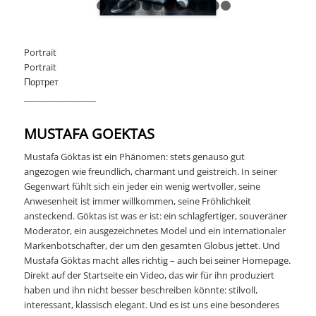
1
2
3
4
5
6
7
8
9
10
11
12
13
COLLABORATION
Portrait
Portrait
INFO
Портрет
_________________
MUSTAFA GOEKTAS
Mustafa Göktas ist ein Phänomen: stets genauso gut
angezogen wie freundlich, charmant und geistreich. In seiner
Gegenwart fühlt sich ein jeder ein wenig wertvoller, seine
Anwesenheit ist immer willkommen, seine Fröhlichkeit
ansteckend. Göktas ist was er ist: ein schlagfertiger, souveräner
Moderator, ein ausgezeichnetes Model und ein internationaler
Markenbotschafter, der um den gesamten Globus jettet. Und
Mustafa Göktas macht alles richtig – auch bei seiner Homepage.
Direkt auf der Startseite ein Video, das wir für ihn produziert
haben und ihn nicht besser beschreiben könnte: stilvoll,
interessant, klassisch elegant. Und es ist uns eine besonderes